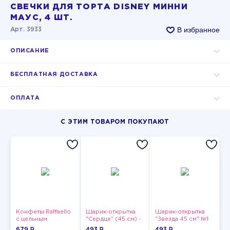
СВЕЧКИ ДЛЯ ТОРТА DISNEY МИННИ
МАУС, 4 ШТ.
В избранное
Арт. 3933
ОПИСАНИЕ
БЕСПЛАТНАЯ ДОСТАВКА
ОПЛАТА
С ЭТИМ ТОВАРОМ ПОКУПАЮТ
Конфеты Raffaello
Шарик-открытка
Шарик-открытка
с цельным
"Сердце" (45 см) -
"Звезда 45 см" №1
миндальным
2
679 P
493 P
493 P