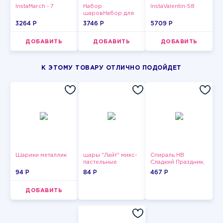
InstaMarch - 7
Набор
InstaValentin-58
шаровНабор для
мужчин-3
3264 P
3746 P
5709 P
ДОБАВИТЬ
ДОБАВИТЬ
ДОБАВИТЬ
К ЭТОМУ ТОВАРУ ОТЛИЧНО ПОДОЙДЕТ
Шарики металлик
шары "Лайт" микс-
Спираль HB
пастельные
Сладкий Праздник,
12 шт.
94 P
84 P
467 P
ДОБАВИТЬ