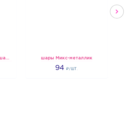
шары Клоун в колпаке с шариком
шары Микс-металлик
1697
94
₽/ШТ.