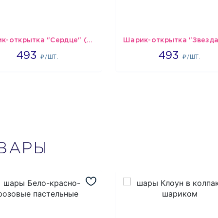
Шарик-открытка "Сердце" (45 см) - 2
493
493
493
493
₽/ШТ.
₽/ШТ.
ВАРЫ