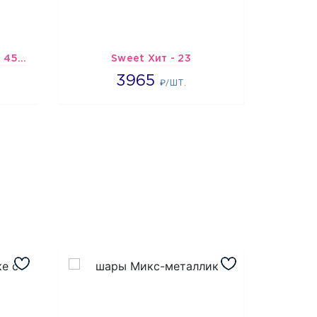
Шарик-открытка "Звезда 45 см" №1
Sweet Хит - 23
Хи
3965
3965
8
₽/ШТ.