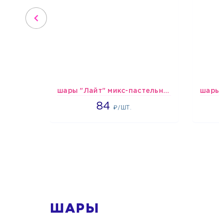
шары "Лайт" микс-пастельные
1265
84
₽/ШТ.
1
ШАРЫ