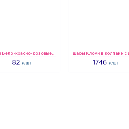
шары Бело-красно-розовые пастельные
1637
1746
82
1746
₽/ШТ.
₽/ШТ.