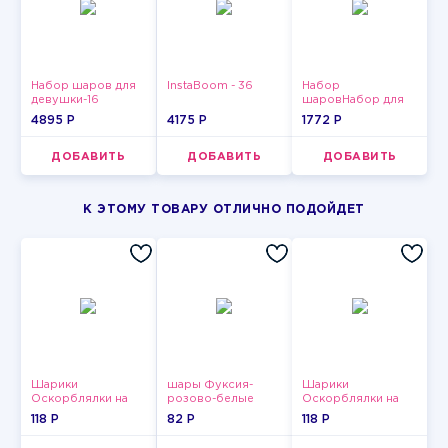
Набор шаров для
InstaBoom - 36
Набор
девушки-16
шаровНабор для
мужчин-10
4895 P
4175 P
1772 P
ДОБАВИТЬ
ДОБАВИТЬ
ДОБАВИТЬ
К ЭТОМУ ТОВАРУ ОТЛИЧНО ПОДОЙДЕТ
Шарики
шары Фуксия-
Шарики
Оскорблялки на
розово-белые
Оскорблялки на
день рождения для
пастельные
день рождения для
118 P
82 P
118 P
мужчины
девушки