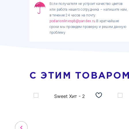
Если получателя не устроит качество цветов
или работа нашего сотрудника – напишите нам,
в течение 24 часов на почту:
podarionlinespb@yandex.ru
.В кратчайшие
сроки мы проведем проверку и решим данную
проблему
С ЭТИМ ТОВАРО