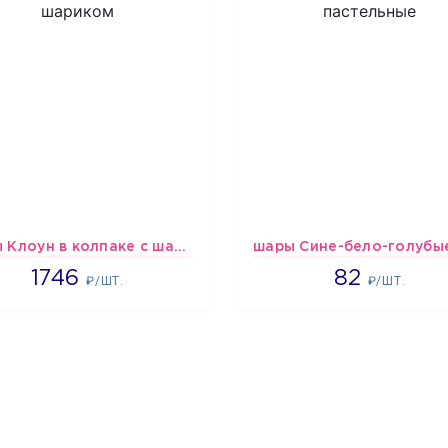
шары Клоун в колпаке с шариком
1746
1637
1746
82
₽/ШТ.
₽/ШТ.