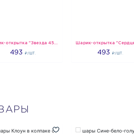
Шарик-открытка "Звезда 45 см" №1
493
493
493
493
₽/ШТ.
₽/ШТ.
ВАРЫ