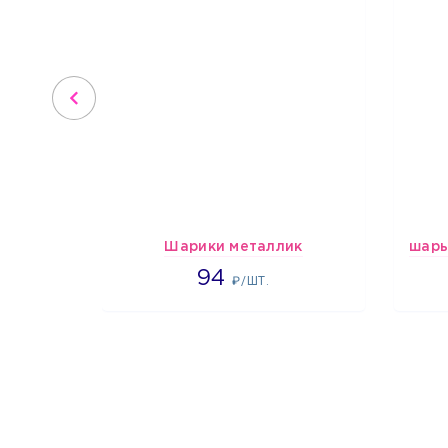
Шарики металлик
1697
94
₽/ШТ.
1