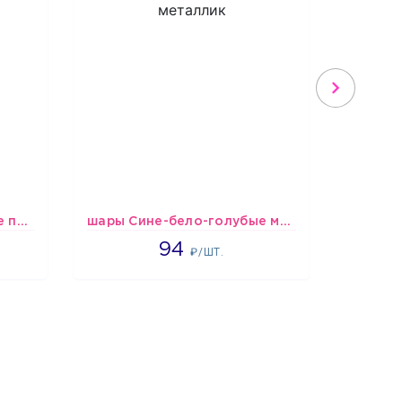
шары Сине-бело-голубые пастельные
шары Сине-бело-голубые металлик
Шары
1697
94
₽/ШТ.