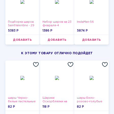
Подборка шаров
Набор шаров на 23
InstaMan-56
SaintValentine - 29
февраля-4
5383 P
1386 P
5874 P
ДОБАВИТЬ
ДОБАВИТЬ
ДОБАВИТЬ
К ЭТОМУ ТОВАРУ ОТЛИЧНО ПОДОЙДЕТ
шары Черно-
Шарики
шары Бело-
белые пастельные
Оскорблялки на
розово-голубые
день рождения для
пастельные
82 P
118 P
82 P
мужчины