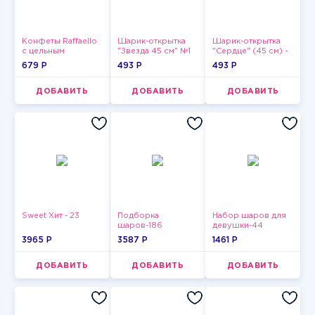
Конфеты Raffaello
Шарик-открытка
Шарик-открытка
с цельным
"Звезда 45 см" №1
"Сердце" (45 см) -
миндальным
2
679 P
493 P
493 P
орехом в
кокосовой
обсыпке 150 г
ДОБАВИТЬ
ДОБАВИТЬ
ДОБАВИТЬ
Sweet Хит - 23
Подборка
Набор шаров для
шаров-186
девушки-44
3965 P
3587 P
1461 P
ДОБАВИТЬ
ДОБАВИТЬ
ДОБАВИТЬ