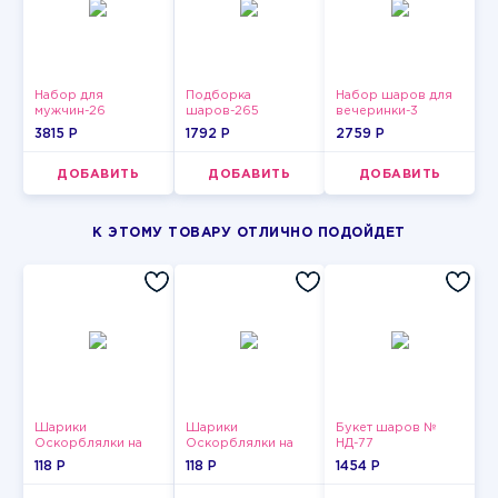
Набор для
Подборка
Набор шаров для
мужчин-26
шаров-265
вечеринки-3
3815 P
1792 P
2759 P
ДОБАВИТЬ
ДОБАВИТЬ
ДОБАВИТЬ
К ЭТОМУ ТОВАРУ ОТЛИЧНО ПОДОЙДЕТ
Шарики
Шарики
Букет шаров №
Оскорблялки на
Оскорблялки на
НД-77
день рождения для
день рождения для
118 P
118 P
1454 P
девушки
мужчины