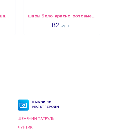
шары Клоун в колпаке с шариком
шары Бело-красно-розовые пастельные
Шарик
1637
82
₽/ШТ.
ВЫБОР ПО
МУЛЬТГЕРОЯМ
ЩЕНЯЧИЙ ПАТРУЛЬ
ЛУНТИК