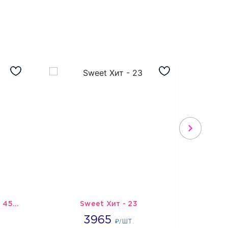
Шарик-открытка "Звезда 45 см" №1
Sweet Хит - 23
Подбо
3965
3965
4
₽/ШТ.