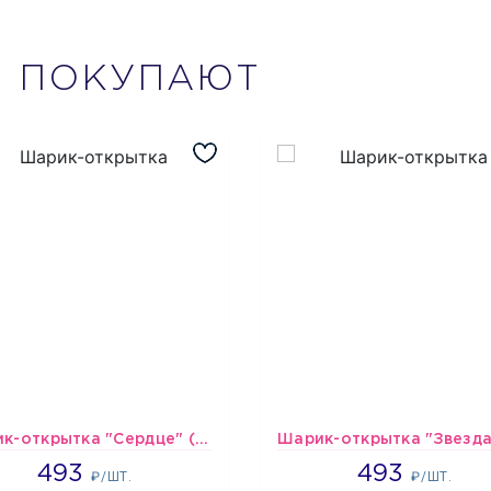
М
ПОКУПАЮТ
Шарик-открытка "Сердце" (45 см) - 2
493
493
493
493
₽/ШТ.
₽/ШТ.