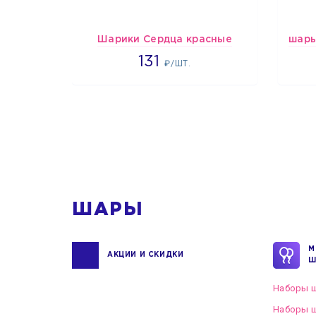
Шарики Сердца красные
2660
131
₽/ШТ.
1
ШАРЫ
М
АКЦИИ И СКИДКИ
Ш
Наборы ш
Наборы ш