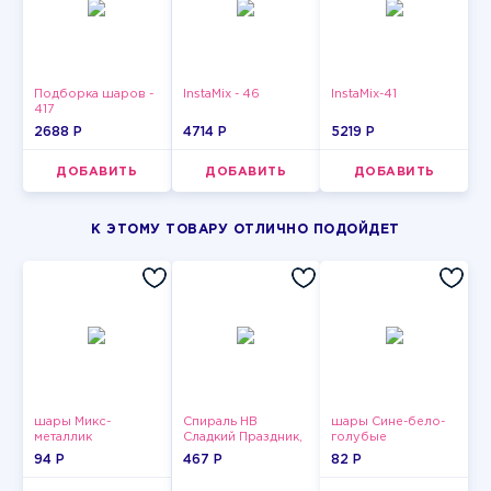
Подборка шаров -
InstaMix - 46
InstaMix-41
417
2688 P
4714 P
5219 P
ДОБАВИТЬ
ДОБАВИТЬ
ДОБАВИТЬ
К ЭТОМУ ТОВАРУ ОТЛИЧНО ПОДОЙДЕТ
шары Микс-
Спираль HB
шары Сине-бело-
металлик
Сладкий Праздник,
голубые
12 шт.
пастельные
94 P
467 P
82 P