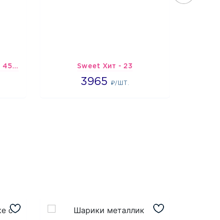
Шарик-открытка "Звезда 45 см" №1
Sweet Хит - 23
Х
3965
3965
4
₽/ШТ.