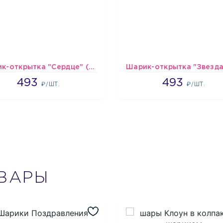
Шарик-открытка "Сердце" (45 см) - 2
493
493
493
493
₽/ШТ.
₽/ШТ.
ВАРЫ