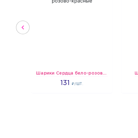
Шарики Сердца бело-розово-красные
Ш
2660
131
₽/ШТ.
1