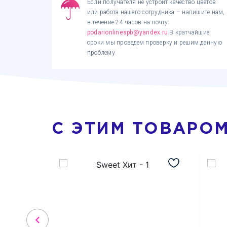
Если получателя не устроит качество цветов
или работа нашего сотрудника – напишите нам,
в течение 24 часов на почту:
podarionlinespb@yandex.ru
.В кратчайшие
сроки мы проведем проверку и решим данную
проблему
С ЭТИМ ТОВАРО