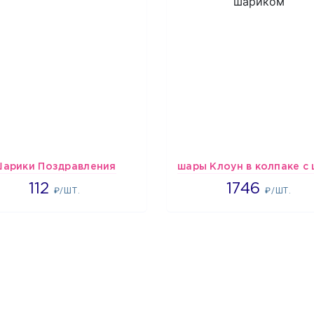
арики Поздравления
1718
1746
112
1746
₽/ШТ.
₽/ШТ.