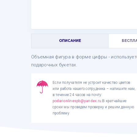
ОПИСАНИЕ
БЕСПЛ
Объемная фигура в форме цифры - используетс
подарочных букетах.
Если получателя не устроит качество цветов
или работа нашего сотрудника – напишите нам,
в течение 24 часов на почту:
podarionlinespb@yandex.ru
.В кратчайшие
сроки мы проведем проверку и решим данную
проблему