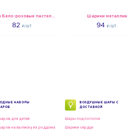
шары Бело-розовые пастельные
Шарики металлик
1637
1697
82
94
₽/ШТ.
₽/ШТ.
ОДНЫЕ НАБОРЫ
ВОЗДУШНЫЕ ШАРЫ С
АРОВ
ДОСТАВКОЙ
аров для детей
Шары под потолок
аров на выписку из роддома
Шарики сердце