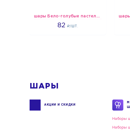
шары Бело-голубые пастельные
1637
82
₽/ШТ.
1
ШАРЫ
М
АКЦИИ И СКИДКИ
Ш
Наборы ш
Наборы ш