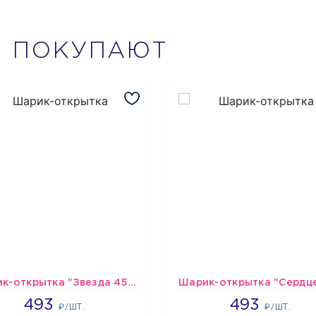
М
ПОКУПАЮТ
Шарик-открытка "Звезда 45 см" №1
493
493
493
493
₽/ШТ.
₽/ШТ.