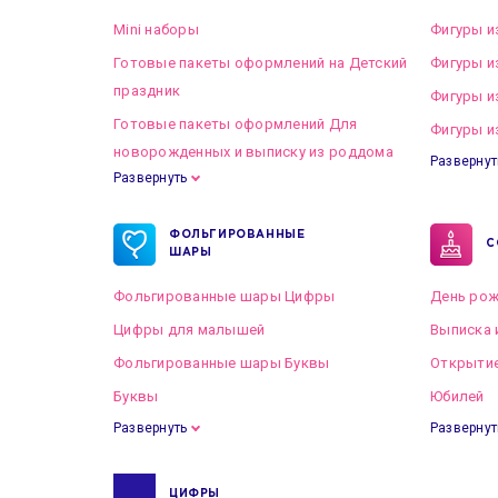
Mini наборы
Фигуры и
Готовые пакеты оформлений на Детский
Фигуры и
праздник
Фигуры и
Готовые пакеты оформлений Для
Фигуры и
новорожденных и выписку из роддома
Развернут
Развернуть
Готовые пакеты оформлений на Свадьбу
ФОЛЬГИРОВАННЫЕ
С
ШАРЫ
Фольгированные шары Цифры
День рож
Цифры для малышей
Выписка 
Фольгированные шары Буквы
Открытие
Буквы
Юбилей
Развернуть
Развернут
ЦИФРЫ