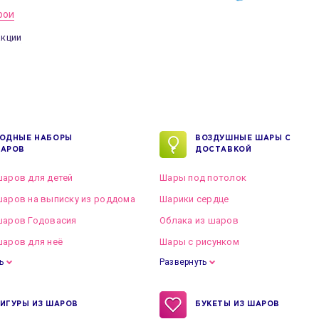
рои
акции
ОДНЫЕ НАБОРЫ
ВОЗДУШНЫЕ ШАРЫ С
АРОВ
ДОСТАВКОЙ
аров для детей
Шары под потолок
аров на выписку из роддома
Шарики сердце
шаров Годовасия
Облака из шаров
аров для неё
Шары с рисунком
ь
Развернуть
ИГУРЫ ИЗ ШАРОВ
БУКЕТЫ ИЗ ШАРОВ