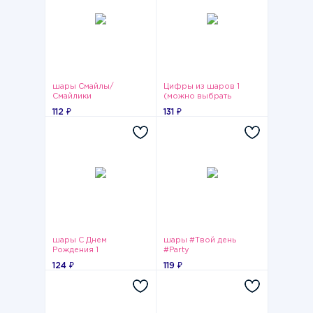
шары Смайлы/
Цифры из шаров 1
Смайлики
(можно выбрать
любую цифру от 0 до
112 ₽
131 ₽
9)
шары С Днем
шары #Твой день
Рождения 1
#Party
124 ₽
119 ₽