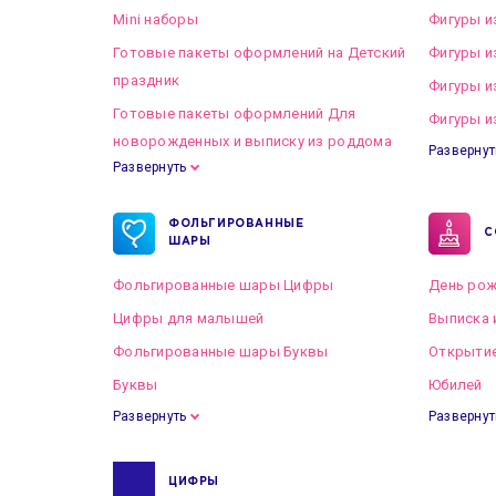
Mini наборы
Фигуры и
Готовые пакеты оформлений на Детский
Фигуры и
праздник
Фигуры и
Готовые пакеты оформлений Для
Фигуры и
новорожденных и выписку из роддома
Развернут
Развернуть
Готовые пакеты оформлений на Свадьбу
ФОЛЬГИРОВАННЫЕ
С
ШАРЫ
Фольгированные шары Цифры
День рож
Цифры для малышей
Выписка 
Фольгированные шары Буквы
Открытие
Буквы
Юбилей
Развернуть
Развернут
ЦИФРЫ