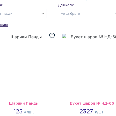
и:
Для кого:
 , тедди
Не выбрано
акции
Шарики Панды
Букет шаров № НД-66
1960
2327
125
2327
₽/ШТ.
₽/ШТ.