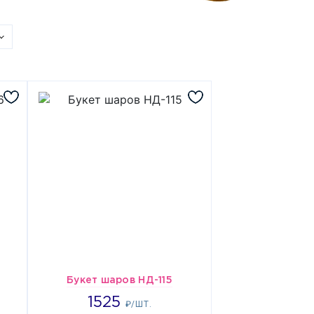
Букет шаров НД-115
1525
1525
₽/ШТ.