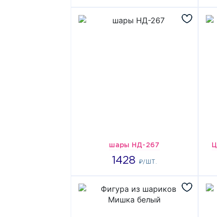
шары НД-267
Ц
1428
1428
₽/ШТ.