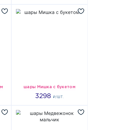
им
шары Мишка с букетом
3298
3298
₽/ШТ.