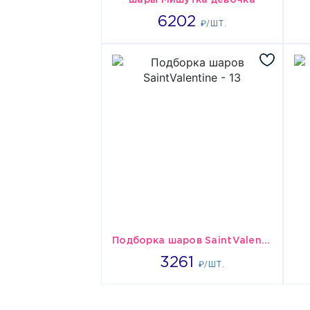
шары Мишутка девочка
6202
6202
₽/ШТ.
Подборка шаров SaintValentine - 13
3261
3261
₽/ШТ.