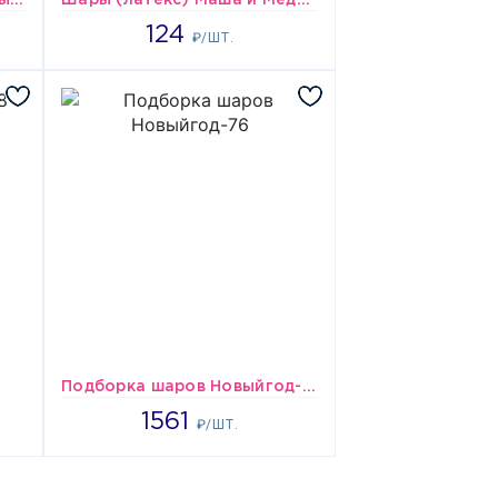
шары Оформление витрины Мишки-кролики
Шары (латекс) Маша и Медведь
1856
124
₽/ШТ.
Подборка шаров Новыйгод-76
1561
1561
₽/ШТ.