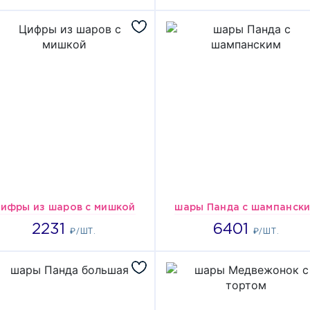
ифры из шаров с мишкой
шары Панда с шампанск
2231
6401
2231
6401
₽/ШТ.
₽/ШТ.