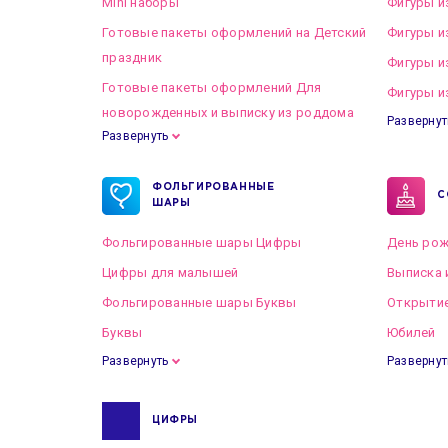
Mini наборы
Фигуры и
Готовые пакеты оформлений на Детский
Фигуры и
праздник
Фигуры и
Готовые пакеты оформлений Для
Фигуры и
новорожденных и выписку из роддома
Развернут
Развернуть
Готовые пакеты оформлений на Свадьбу
ФОЛЬГИРОВАННЫЕ
С
ШАРЫ
Фольгированные шары Цифры
День рож
Цифры для малышей
Выписка 
Фольгированные шары Буквы
Открытие
Буквы
Юбилей
Развернуть
Развернут
ЦИФРЫ