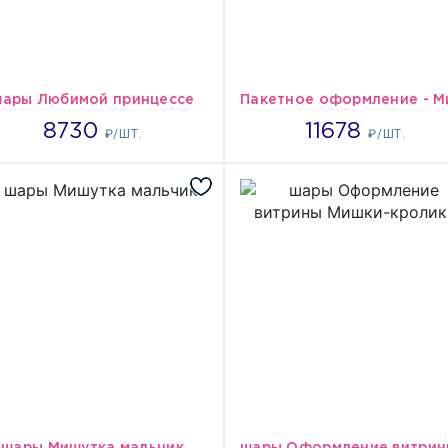
ары Любимой принцессе
8730
11678
8730
11678
₽/ШТ.
₽/ШТ.