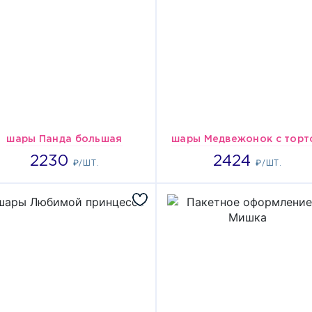
шары Панда большая
шары Медвежонок с торт
2230
2424
2230
2424
₽/ШТ.
₽/ШТ.