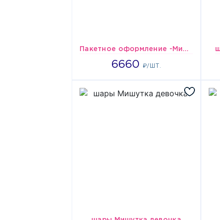
Пакетное оформление -Мишка
ш
6660
6660
₽/ШТ.