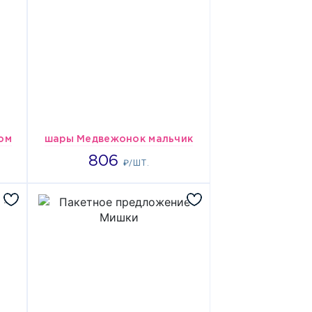
ом
шары Медвежонок мальчик
806
806
₽/ШТ.