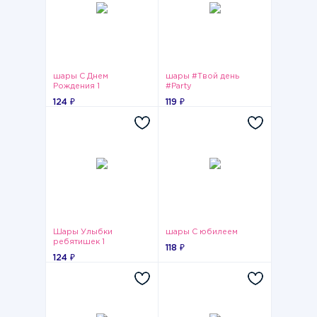
шары С Днем
шары #Твой день
Рождения 1
#Party
124 ₽
119 ₽
Шары Улыбки
шары С юбилеем
ребятишек 1
118 ₽
124 ₽