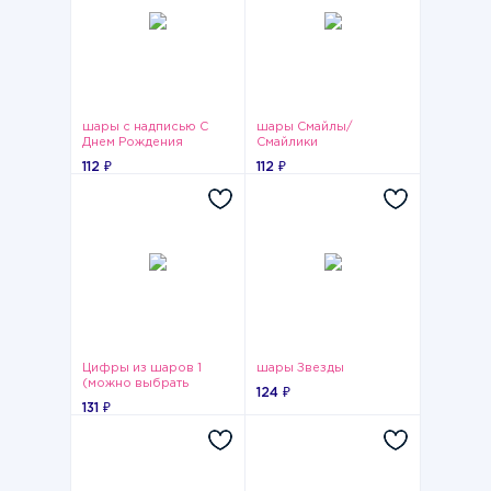
шары с надписью С
шары Смайлы/
Днем Рождения
Смайлики
112 ₽
112 ₽
Цифры из шаров 1
шары Звезды
(можно выбрать
124 ₽
любую цифру от 0 до
131 ₽
9)