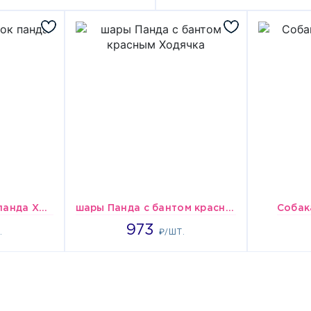
шары Медвежонок панда Ходячка
шары Панда с бантом красным Ходячка
Собак
973
973
973
.
₽/ШТ.