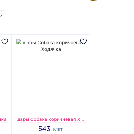
чка
шары Собака коричневая Ходячка
543
543
₽/ШТ.