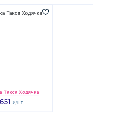
а Такса Ходячка
651
651
₽/ШТ.