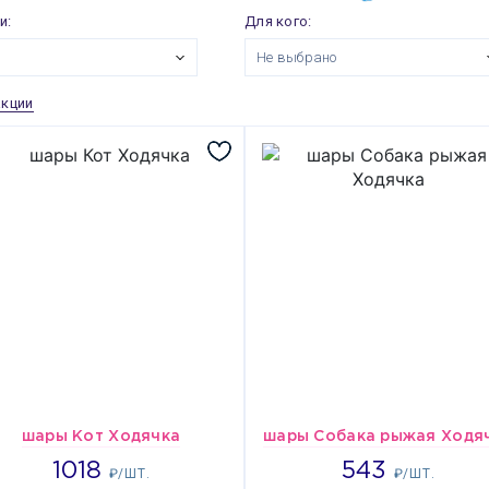
и:
Для кого:
Не выбрано
акции
шары Кот Ходячка
шары Собака рыжая Ходя
1018
543
1018
543
₽/ШТ.
₽/ШТ.