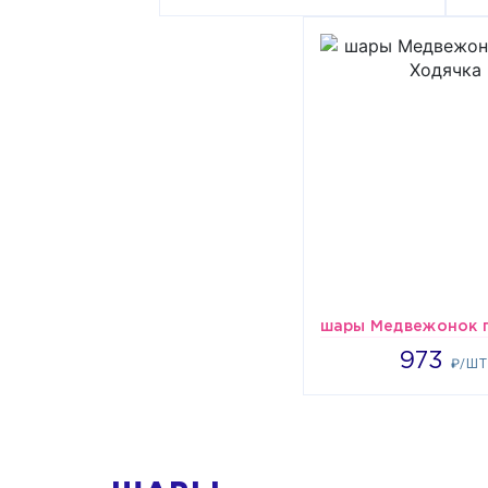
973
₽/ШТ