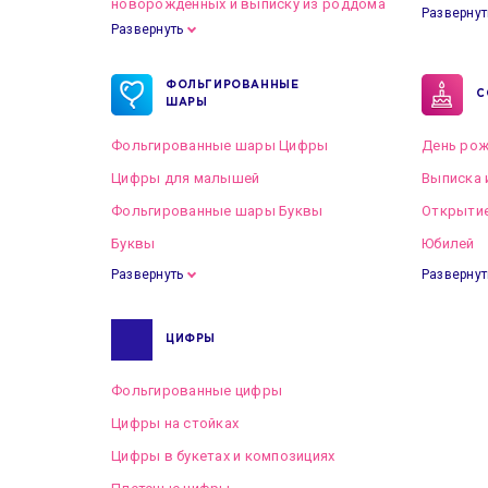
новорожденных и выписку из роддома
Развернут
Развернуть
Готовые пакеты оформлений на Свадьбу
ФОЛЬГИРОВАННЫЕ
С
ШАРЫ
Фольгированные шары Цифры
День рож
Цифры для малышей
Выписка 
Фольгированные шары Буквы
Открытие
Буквы
Юбилей
Развернуть
Развернут
ЦИФРЫ
Фольгированные цифры
Цифры на стойках
Цифры в букетах и композициях