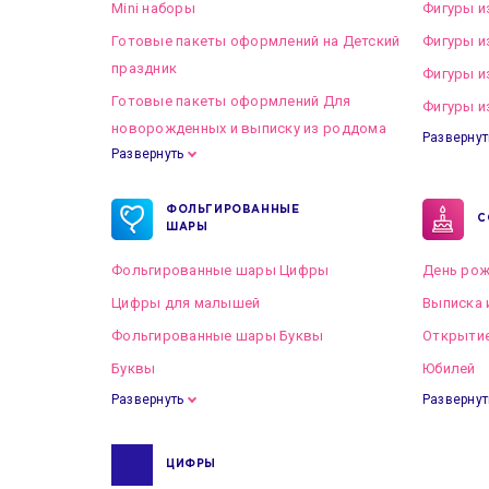
Mini наборы
Фигуры и
Готовые пакеты оформлений на Детский
Фигуры и
праздник
Фигуры и
Готовые пакеты оформлений Для
Фигуры и
новорожденных и выписку из роддома
Развернут
Развернуть
Готовые пакеты оформлений на Свадьбу
ФОЛЬГИРОВАННЫЕ
С
ШАРЫ
Фольгированные шары Цифры
День рож
Цифры для малышей
Выписка 
Фольгированные шары Буквы
Открытие
Буквы
Юбилей
Развернуть
Развернут
ЦИФРЫ