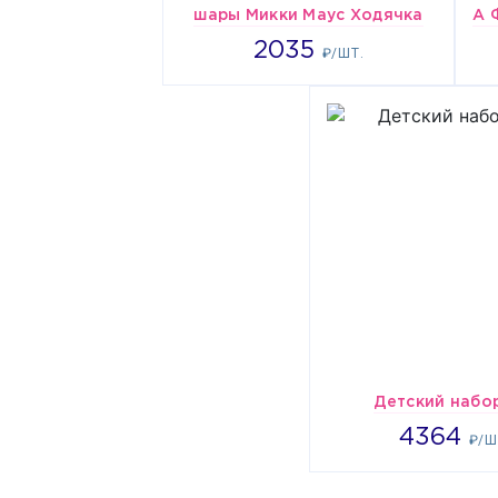
шары Микки Маус Ходячка
2035
2035
₽/ШТ.
Детский набор
4
4364
₽/Ш