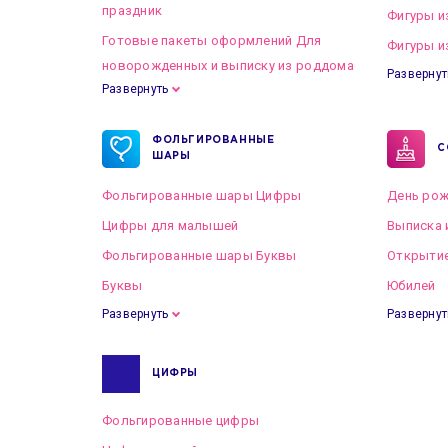
праздник
Фигуры и
Готовые пакеты оформлений Для
Фигуры и
новорожденных и выписку из роддома
Развернут
Развернуть
Готовые пакеты оформлений на Свадьбу
ФОЛЬГИРОВАННЫЕ
С
ШАРЫ
Фольгированные шары Цифры
День рож
Цифры для малышей
Выписка 
Фольгированные шары Буквы
Открытие
Буквы
Юбилей
Развернуть
Развернут
ЦИФРЫ
Фольгированные цифры