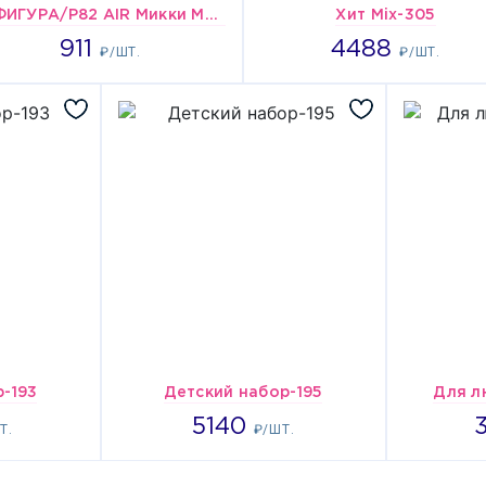
А ФИГУРА/P82 AIR Микки Маус
Хит Mix-305
911
4488
911
4488
₽/ШТ.
₽/ШТ.
-193
Детский набор-195
Для л
364
5140
5140
Т.
₽/ШТ.