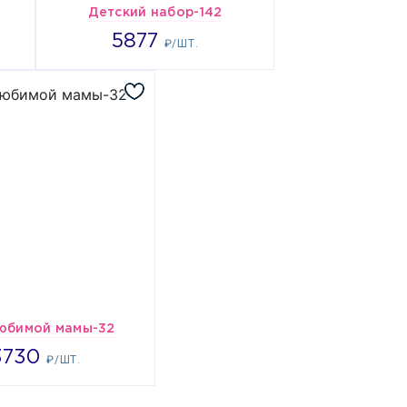
Детский набор-142
5877
5877
₽/ШТ.
юбимой мамы-32
3730
3730
₽/ШТ.