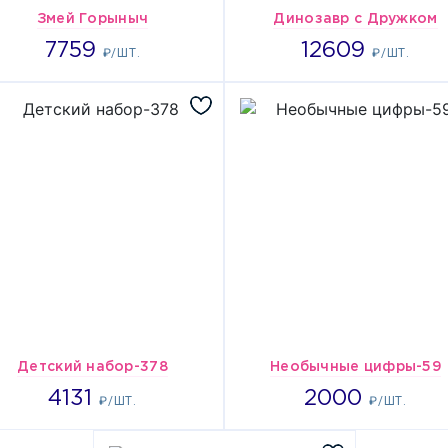
Змей Горыныч
Динозавр с Дружком
7759
12609
7759
12609
₽/ШТ.
₽/ШТ.
Детский набор-378
Необычные цифры-59
4131
2000
4131
2000
₽/ШТ.
₽/ШТ.