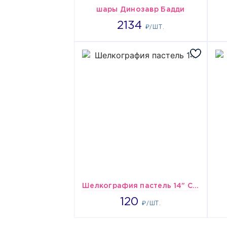
шары Динозавр Бадди
2134
2134
₽/ШТ.
Шелкография пастель 14" С ДР Дракон
1929
120
₽/ШТ.