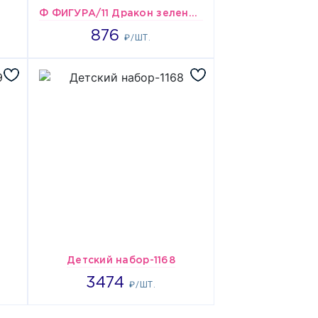
Ф ФИГУРА/11 Дракон зеленый
876
876
₽/ШТ.
Детский набор-1168
3474
3474
₽/ШТ.