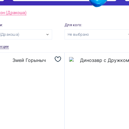
он (Дракоша)
и:
Для кого:
 (Дракоша)
Не выбрано
акции