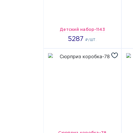
Детский набор-1143
5287
5287
₽/ШТ.