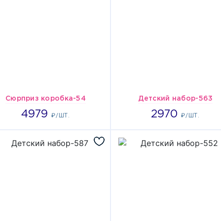
Сюрприз коробка-54
Детский набор-563
4979
2970
4979
2970
₽/ШТ.
₽/ШТ.