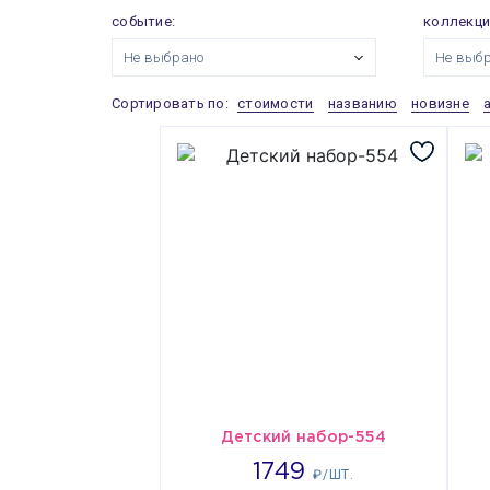
событие:
коллекци
Не выбрано
Не выб
Сортировать по:
стоимости
названию
новизне
Детский набор-554
1749
1749
₽/ШТ.