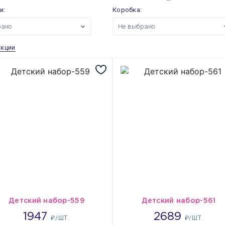
и:
Коробка:
рано
Не выбрано
акции
Детский набор-559
Детский набор-561
1947
2689
1947
2689
₽/ШТ.
₽/ШТ.