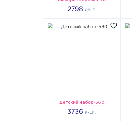
Сюрприз коробка-78
2798
2798
₽/ШТ.
Детский набор-560
3736
3736
₽/ШТ.