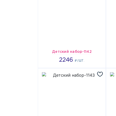
Детский набор-1142
2246
2246
₽/ШТ.