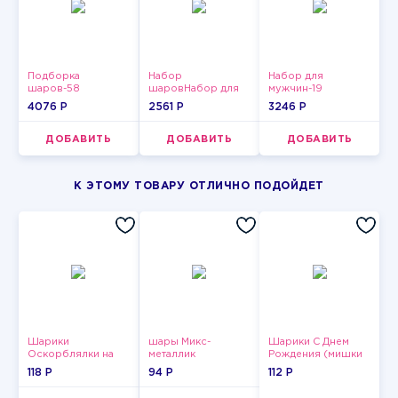
Подборка
Набор
Набор для
шаров-58
шаровНабор для
мужчин-19
мужчин-12
4076 P
2561 P
3246 P
ДОБАВИТЬ
ДОБАВИТЬ
ДОБАВИТЬ
К ЭТОМУ ТОВАРУ ОТЛИЧНО ПОДОЙДЕТ
Шарики
шары Микс-
Шарики С Днем
Оскорблялки на
металлик
Рождения (мишки
день рождения для
и тортики)
118 P
94 P
112 P
мужчины